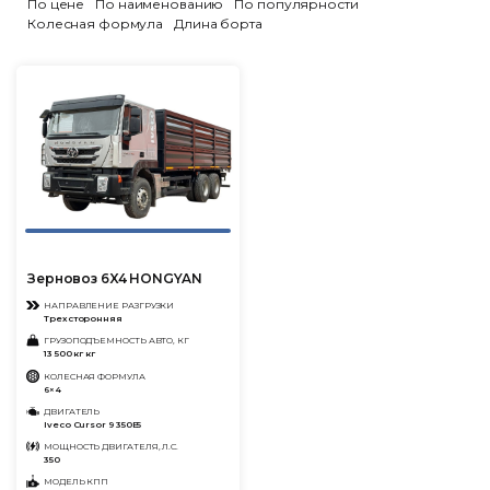
По цене
По наименованию
По популярности
Колесная формула
Длина борта
Зерновоз 6X4 HONGYAN
НАПРАВЛЕНИЕ РАЗГРУЗКИ
Трехсторонняя
ГРУЗОПОДЪЕМНОСТЬ АВТО, КГ
13 500 кг кг
КОЛЕСНАЯ ФОРМУЛА
6×4
ДВИГАТЕЛЬ
Iveco Cursor 9 350E5
МОЩНОСТЬ ДВИГАТЕЛЯ, Л.С.
350
МОДЕЛЬ КПП