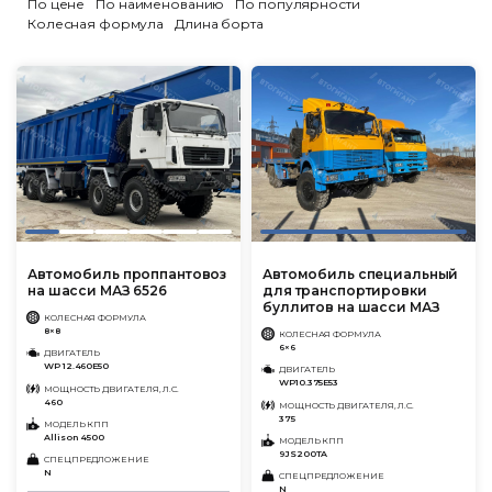
По цене
По наименованию
По популярности
Колесная формула
Длина борта
Автомобиль проппантовоз
Автомобиль специальный
на шасси МАЗ 6526
для транспортировки
буллитов на шасси МАЗ
КОЛЕСНАЯ ФОРМУЛА
8×8
КОЛЕСНАЯ ФОРМУЛА
6×6
ДВИГАТЕЛЬ
WP 12.460Е50
ДВИГАТЕЛЬ
WP10.375E53
МОЩНОСТЬ ДВИГАТЕЛЯ, Л.С.
460
МОЩНОСТЬ ДВИГАТЕЛЯ, Л.С.
375
МОДЕЛЬ КПП
Allison 4500
МОДЕЛЬ КПП
9JS200TA
СПЕЦПРЕДЛОЖЕНИЕ
N
СПЕЦПРЕДЛОЖЕНИЕ
N