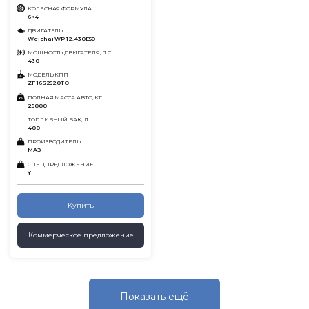
КОЛЕСНАЯ ФОРМУЛА
6×4
ДВИГАТЕЛЬ
Weichai WP 12.430E50
МОЩНОСТЬ ДВИГАТЕЛЯ, Л.С.
430
МОДЕЛЬ КПП
ZF 16S2520TO
ПОЛНАЯ МАССА АВТО, КГ
25000
ТОПЛИВНЫЙ БАК, Л
400
ПРОИЗВОДИТЕЛЬ
МАЗ
СПЕЦПРЕДЛОЖЕНИЕ
Y
Купить
Коммерческое предложение
Показать eщё