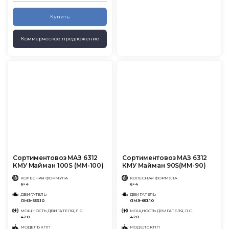
Купить
Коммерческое предложение
Сортиментовоз МАЗ 6312
Сортиментовоз МАЗ 6312
КМУ Майман 100S (ММ-100)
КМУ Майман 90S(MM-90)
КОЛЕСНАЯ ФОРМУЛА
КОЛЕСНАЯ ФОРМУЛА
6×4
6×4
ДВИГАТЕЛЬ
ДВИГАТЕЛЬ
ЯМЗ-653.10
ЯМЗ-653.10
МОЩНОСТЬ ДВИГАТЕЛЯ, Л.С.
МОЩНОСТЬ ДВИГАТЕЛЯ, Л.С.
420
420
МОДЕЛЬ КПП
МОДЕЛЬ КПП