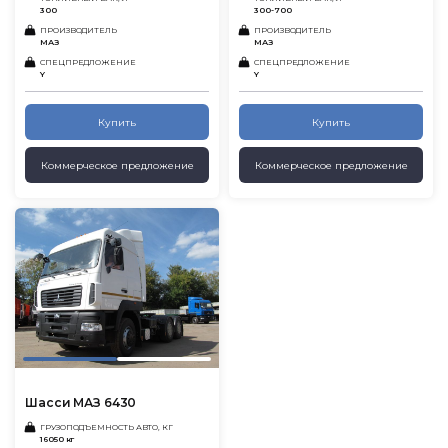
300
300-700
ПРОИЗВОДИТЕЛЬ
ПРОИЗВОДИТЕЛЬ
МАЗ
МАЗ
СПЕЦПРЕДЛОЖЕНИЕ
СПЕЦПРЕДЛОЖЕНИЕ
Y
Y
Купить
Купить
Коммерческое предложение
Коммерческое предложение
Шасси МАЗ 6430
ГРУЗОПОДЪЕМНОСТЬ АВТО, КГ
16050 кг