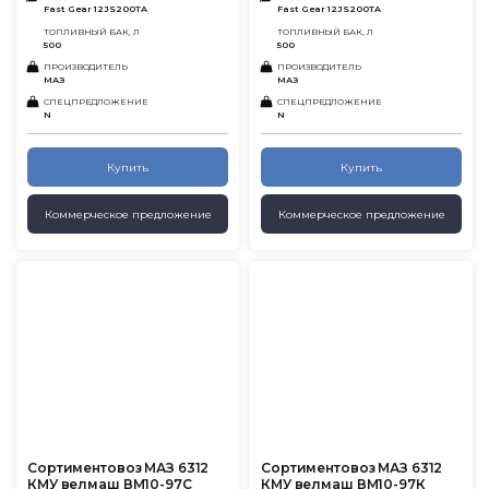
Fast Gear 12JS200TA
Fast Gear 12JS200TA
ТОПЛИВНЫЙ БАК, Л
ТОПЛИВНЫЙ БАК, Л
500
500
ПРОИЗВОДИТЕЛЬ
ПРОИЗВОДИТЕЛЬ
МАЗ
МАЗ
СПЕЦПРЕДЛОЖЕНИЕ
СПЕЦПРЕДЛОЖЕНИЕ
N
N
Купить
Купить
Коммерческое предложение
Коммерческое предложение
Сортиментовоз МАЗ 6312
Сортиментовоз МАЗ 6312
КМУ велмаш ВМ10-97С
КМУ велмаш ВМ10-97К