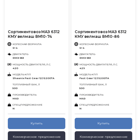
Сортиментовоз МАЗ 6312
Сортиментовоз МАЗ 6312
КМУ велмаш ВМ10-74
КМУ велмаш ВМ10-86
КОЛЕСНАЯ ФОРМУЛА
КОЛЕСНАЯ ФОРМУЛА
6×4
6×4
ДВИГАТЕЛЬ
ДВИГАТЕЛЬ
ЯМЗ-653
ЯМЗ-653
МОЩНОСТЬ ДВИГАТЕЛЯ, Л.С.
МОЩНОСТЬ ДВИГАТЕЛЯ, Л.С.
420
429
МОДЕЛЬ КПП
МОДЕЛЬ КПП
Shaanix Fast Gear 12JS200TA
Fast Gear 12JS200TA
ТОПЛИВНЫЙ БАК, Л
ТОПЛИВНЫЙ БАК, Л
500
500
ПРОИЗВОДИТЕЛЬ
ПРОИЗВОДИТЕЛЬ
МАЗ
МАЗ
СПЕЦПРЕДЛОЖЕНИЕ
СПЕЦПРЕДЛОЖЕНИЕ
N
N
Купить
Купить
Коммерческое предложение
Коммерческое предложение