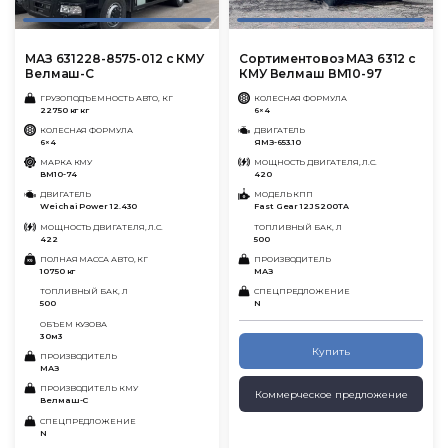
МАЗ 631228-8575-012 с КМУ
Сортиментовоз МАЗ 6312 с
Велмаш-С
КМУ Велмаш ВМ10-97
ГРУЗОПОДЪЕМНОСТЬ АВТО, КГ
КОЛЕСНАЯ ФОРМУЛА
22750 кг кг
6×4
КОЛЕСНАЯ ФОРМУЛА
ДВИГАТЕЛЬ
6×4
ЯМЗ-653.10
МАРКА КМУ
МОЩНОСТЬ ДВИГАТЕЛЯ, Л.С.
ВМ10-74
420
ДВИГАТЕЛЬ
МОДЕЛЬ КПП
Wеichаi Power 12.430
Fast Gear 12JS200TA
МОЩНОСТЬ ДВИГАТЕЛЯ, Л.С.
ТОПЛИВНЫЙ БАК, Л
422
500
ПОЛНАЯ МАССА АВТО, КГ
ПРОИЗВОДИТЕЛЬ
10750 кг
МАЗ
ТОПЛИВНЫЙ БАК, Л
СПЕЦПРЕДЛОЖЕНИЕ
500
N
ОБЪЕМ КУЗОВА
30м3
Купить
ПРОИЗВОДИТЕЛЬ
МАЗ
ПРОИЗВОДИТЕЛЬ КМУ
Коммерческое предложение
Велмаш-С
СПЕЦПРЕДЛОЖЕНИЕ
N