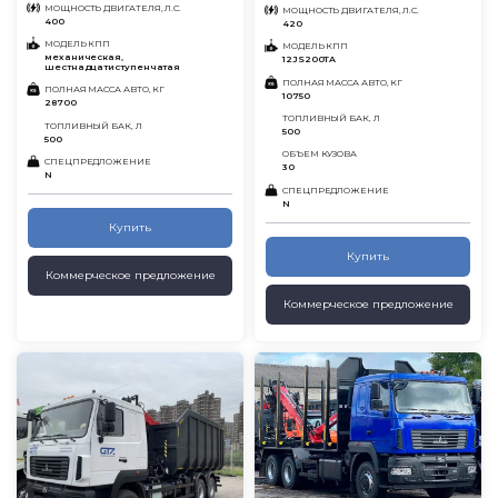
МОЩНОСТЬ ДВИГАТЕЛЯ, Л.С.
МОЩНОСТЬ ДВИГАТЕЛЯ, Л.С.
400
420
МОДЕЛЬ КПП
МОДЕЛЬ КПП
механическая,
12JS200TA
шестнадцатиступенчатая
ПОЛНАЯ МАССА АВТО, КГ
ПОЛНАЯ МАССА АВТО, КГ
10750
28700
ТОПЛИВНЫЙ БАК, Л
ТОПЛИВНЫЙ БАК, Л
500
500
ОБЪЕМ КУЗОВА
СПЕЦПРЕДЛОЖЕНИЕ
30
N
СПЕЦПРЕДЛОЖЕНИЕ
N
Купить
Купить
Коммерческое предложение
Коммерческое предложение