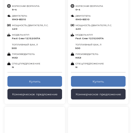
КОЛЕСНАЯ ФОРМУЛА
КОЛЕСНАЯ ФОРМУЛА
6×4
6×4
ДВИГАТЕЛЬ
ДВИГАТЕЛЬ
ЯМЗ-653.10
ЯМЗ-653.10
МОЩНОСТЬ ДВИГАТЕЛЯ, Л.С.
МОЩНОСТЬ ДВИГАТЕЛЯ, Л.С.
420
420
МОДЕЛЬ КПП
МОДЕЛЬ КПП
Fast Gear 12JS200TA
Fast Gear 12JS200TA
ТОПЛИВНЫЙ БАК, Л
ТОПЛИВНЫЙ БАК, Л
500
500
ПРОИЗВОДИТЕЛЬ
ПРОИЗВОДИТЕЛЬ
МАЗ
МАЗ
СПЕЦПРЕДЛОЖЕНИЕ
СПЕЦПРЕДЛОЖЕНИЕ
N
N
Купить
Купить
Коммерческое предложение
Коммерческое предложение