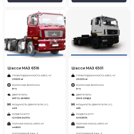
Шасси МАЗ 6516
Шасси МАЗ 6501
ГРУЗОПОДЪЕМНОСТЬ АВТО, КГ
ГРУЗОПОДЪЕМНОСТЬ АВТО, КГ
29900 кг
23000 кг
КОЛЕСНАЯ ФОРМУЛА
КОЛЕСНАЯ ФОРМУЛА
8×4
6×4
ДВИГАТЕЛЬ
ДВИГАТЕЛЬ
WP 12.430Е50
ЯМЗ-238Д2
МОЩНОСТЬ ДВИГАТЕЛЯ, Л.С.
МОЩНОСТЬ ДВИГАТЕЛЯ, Л.С.
423
435
МОДЕЛЬ КПП
МОДЕЛЬ КПП
12JSDX240TA
9JS135TA
ПОЛНАЯ МАССА АВТО, КГ
ПОЛНАЯ МАССА АВТО, КГ
44800
25000
ТОПЛИВНЫЙ БАК, Л
ТОПЛИВНЫЙ БАК, Л