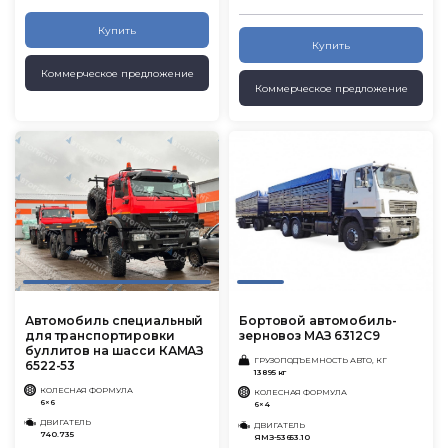
Купить
Купить
Коммерческое предложение
Коммерческое предложение
Автомобиль специальный
Бортовой автомобиль-
для транспортировки
зерновоз МАЗ 6312С9
буллитов на шасси КАМАЗ
ГРУЗОПОДЪЕМНОСТЬ АВТО, КГ
6522-53
13895 кг
КОЛЕСНАЯ ФОРМУЛА
КОЛЕСНАЯ ФОРМУЛА
6×6
6×4
ДВИГАТЕЛЬ
ДВИГАТЕЛЬ
740.735
ЯМЗ-53653.10