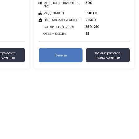
300
МОЩНОСТЬ ДВИГАТЕЛЯ,
Л.С.
1310ТО
МОДЕЛЬ КПП
21600
ПОЛНАЯ МАССА АВТО, КГ
350+210
ТОПЛИВНЫЙ БАК, Л
35
ОБЪЕМ КУЗОВА
ерческое
Коммерческое
Купить
ложение
предложение