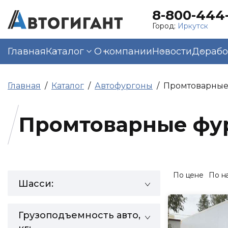
8-800-444-
Город:
Иркутск
Главная
Каталог
О компании
Новости
Дорабо
Главная
Каталог
Автофургоны
Промтоварные
Промтоварные фу
По цене
По н
Шасси:
Грузоподъемность авто,