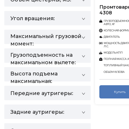
Промтовар
4308
Угол вращения:
ГРУЗОПОДЪЕМНО
АВТО, КГ
КОЛЕСНАЯ ФОРМ
Максимальный грузовой
ДВИГАТЕЛЬ
момент:
МОЩНОСТЬ ДВИГА
Л.С.
МОДЕЛЬ КПП
Грузоподъемность на
ПОЛНАЯ МАССА АВ
максимальном вылете:
ТОПЛИВНЫЙ БАК,
ОБЪЕМ КУЗОВА
Высота подъема
максимальная:
Купить
Передние аутригеры:
Задние аутригеры: