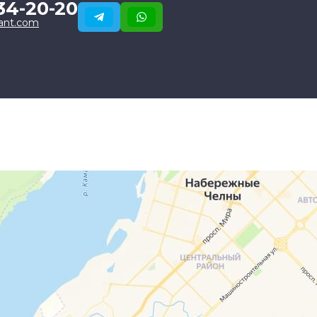
34-20-20
ant.com