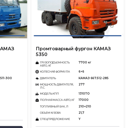
КАМАЗ
Промтоварный фургон КАМАЗ
5350
7700 кг
ГРУЗОПОДЪЕМНОСТЬ
АВТО, КГ
6×6
КОЛЕСНАЯ ФОРМУЛА
511-300
КАМАЗ 667.512-285
ДВИГАТЕЛЬ
277
МОЩНОСТЬ ДВИГАТЕЛЯ,
Л.С.
1310ТО
МОДЕЛЬ КПП
17000
ПОЛНАЯ МАССА АВТО, КГ
210+210
ТОПЛИВНЫЙ БАК, Л
21,7
ОБЪЕМ КУЗОВА
Y
СПЕЦПРЕДЛОЖЕНИЕ