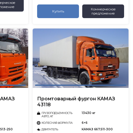
ерческое
ложение
Коммерческое
Купить
предложение
КАМАЗ
Промтоварный фургон КАМАЗ
43118
13430 кг
ГРУЗОПОДЪЕМНОСТЬ
АВТО, КГ
6×6
КОЛЕСНАЯ ФОРМУЛА
513-250
КАМАЗ 667.511-300
ДВИГАТЕЛЬ