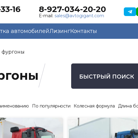
33-16
8-927-034-20-20
E-mail:
sales@avtogigant.com
тка автомобилей
Лизинг
Контакты
 фургоны
ргоны
БЫСТРЫЙ ПОИСК
аименованию
По популярности
Колесная формула
Длина б