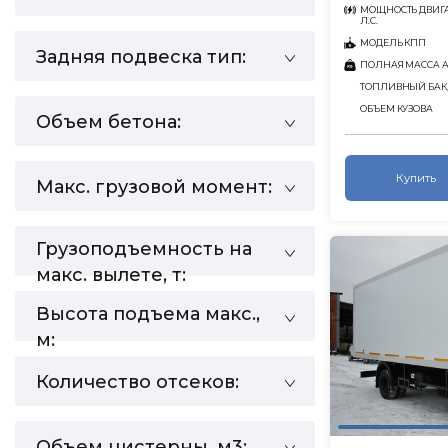
МОЩНОСТЬ ДВИГА
Л.С.
МОДЕЛЬ КПП
Задняя подвеска тип:
ПОЛНАЯ МАССА АВ
ТОПЛИВНЫЙ БАК,
ОБЪЕМ КУЗОВА
Объем бетона:
Купить
Макс. грузовой момент:
Грузоподъемность на
макс. вылете, т:
Высота подъема макс.,
м:
Количество отсеков:
Объем цистерны, м3: