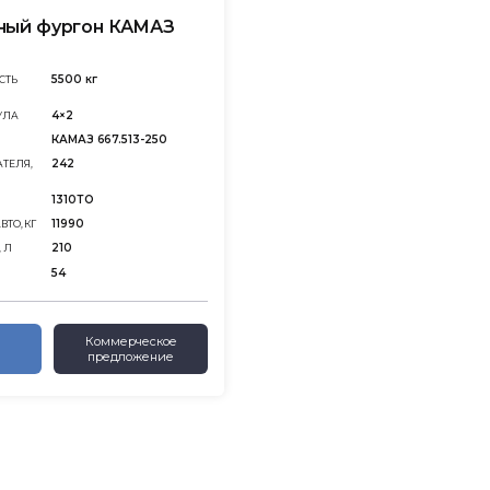
ный фургон КАМАЗ
5500 кг
СТЬ
4×2
УЛА
КАМАЗ 667.513-250
242
ТЕЛЯ,
1310ТО
11990
ТО, КГ
210
 Л
54
Коммерческое
предложение