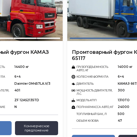
ный фургон КАМАЗ
Промтоварный фургон 
65117
14400 кг
14000 кг
СТЬ
ГРУЗОПОДЪЕМНОСТЬ
АВТО, КГ
6×4
6×4
УЛА
КОЛЕСНАЯ ФОРМУЛА
Daimler OM457LA.V/3
КАМАЗ 667.
ДВИГАТЕЛЬ
401
300
ТЕЛЯ,
МОЩНОСТЬ ДВИГАТЕЛЯ,
Л.С.
ZF 12AS2135ТD
1310ТО
МОДЕЛЬ КПП
N
24000
НИЕ
ПОЛНАЯ МАССА АВТО, КГ
500
ТОПЛИВНЫЙ БАК, Л
47
ОБЪЕМ КУЗОВА
Коммерческое
предложение