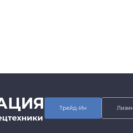
АЦИЯ
Трейд-Ин
Лизи
ецтехники