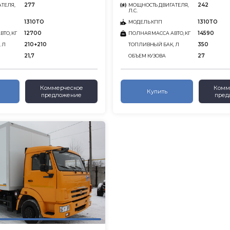
277
242
ТЕЛЯ,
МОЩНОСТЬ ДВИГАТЕЛЯ,
Л.С.
1310ТО
1310ТО
МОДЕЛЬ КПП
12700
14590
ТО, КГ
ПОЛНАЯ МАССА АВТО, КГ
210+210
350
 Л
ТОПЛИВНЫЙ БАК, Л
21,7
27
ОБЪЕМ КУЗОВА
Коммерческое
Комм
Купить
предложение
пред