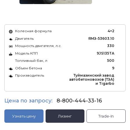
Колесная формула
4×2
Двигатель
ЯМЗ-53603.10
Мощность двигателя, л.с.
330
Модель КПП
9JS135TA
Топливный бак, л
500
Объем бетона
9
Производитель
Туймазинский завод
автобетоновозов (ТЗА)
и Tigarbo
Цена по запросу:
8-800-444-33-16
Узнать цену
Лизинг
Trade-In