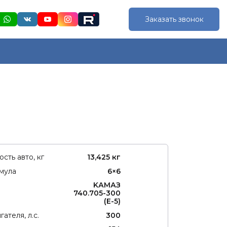
Заказать звонок
сть авто, кг
13,425 кг
мула
6×6
KАMАЗ
740.705-300
(E-5)
ателя, л.с.
300