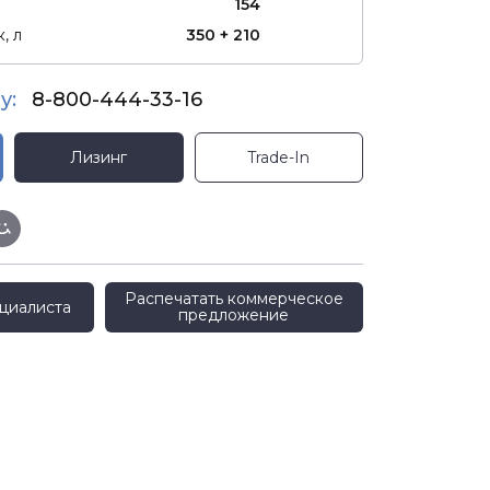
154
, л
350 + 210
у:
8-800-444-33-16
Лизинг
Trade-In
Распечатать коммерческое
циалиста
предложение