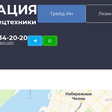
АЦИЯ
Трейд-Ин
Лизи
ецтехники
34-20-20
ant.com