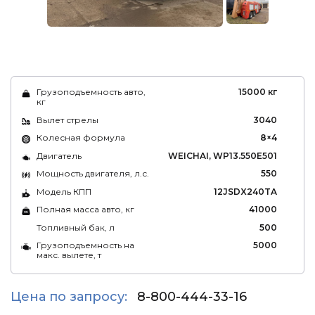
Грузоподъемность авто,
15000 кг
кг
Вылет стрелы
3040
Колесная формула
8×4
Двигатель
WEICHAI, WP13.550E501
Мощность двигателя, л.с.
550
Модель КПП
12JSDX240TA
Полная масса авто, кг
41000
Топливный бак, л
500
Грузоподъемность на
5000
макс. вылете, т
Цена по запросу:
8-800-444-33-16