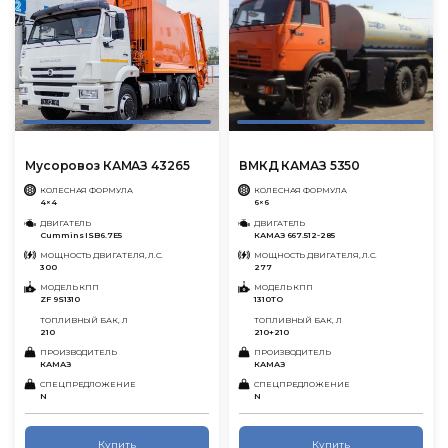
Мусоровоз КАМАЗ 43265
ВМКД КАМАЗ 5350
КОЛЕСНАЯ ФОРМУЛА
КОЛЕСНАЯ ФОРМУЛА
4×4
6×6
ДВИГАТЕЛЬ
ДВИГАТЕЛЬ
Cummins ISB6.7E5
КАМАЗ 667.512-285
МОЩНОСТЬ ДВИГАТЕЛЯ, Л.С.
МОЩНОСТЬ ДВИГАТЕЛЯ, Л.С.
300
277
МОДЕЛЬ КПП
МОДЕЛЬ КПП
ZF 9S1310
1310ТО
ТОПЛИВНЫЙ БАК, Л
ТОПЛИВНЫЙ БАК, Л
210
210+210
ПРОИЗВОДИТЕЛЬ
ПРОИЗВОДИТЕЛЬ
КАМАЗ
КАМАЗ
СПЕЦПРЕДЛОЖЕНИЕ
СПЕЦПРЕДЛОЖЕНИЕ
N
N
Купить
Купить