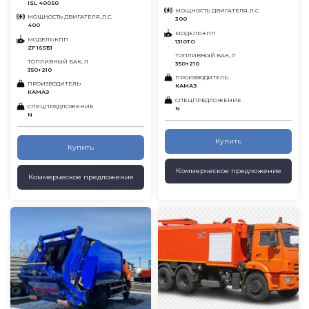
ISL 400 50
МОЩНОСТЬ ДВИГАТЕЛЯ, Л.С.
МОЩНОСТЬ ДВИГАТЕЛЯ, Л.С.
300
400
МОДЕЛЬ КПП
МОДЕЛЬ КПП
1310ТО
ZF 16S151
ТОПЛИВНЫЙ БАК, Л
ТОПЛИВНЫЙ БАК, Л
350+210
350+210
ПРОИЗВОДИТЕЛЬ
ПРОИЗВОДИТЕЛЬ
КАМАЗ
КАМАЗ
СПЕЦПРЕДЛОЖЕНИЕ
СПЕЦПРЕДЛОЖЕНИЕ
N
N
Купить
Купить
Коммерческое предложение
Коммерческое предложение