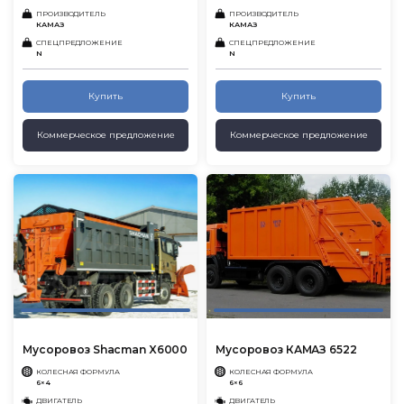
ПРОИЗВОДИТЕЛЬ
ПРОИЗВОДИТЕЛЬ
КАМАЗ
КАМАЗ
СПЕЦПРЕДЛОЖЕНИЕ
СПЕЦПРЕДЛОЖЕНИЕ
N
N
Купить
Купить
Коммерческое предложение
Коммерческое предложение
Мусоровоз Shacman X6000
Мусоровоз КАМАЗ 6522
КОЛЕСНАЯ ФОРМУЛА
КОЛЕСНАЯ ФОРМУЛА
6×4
6×6
ДВИГАТЕЛЬ
ДВИГАТЕЛЬ