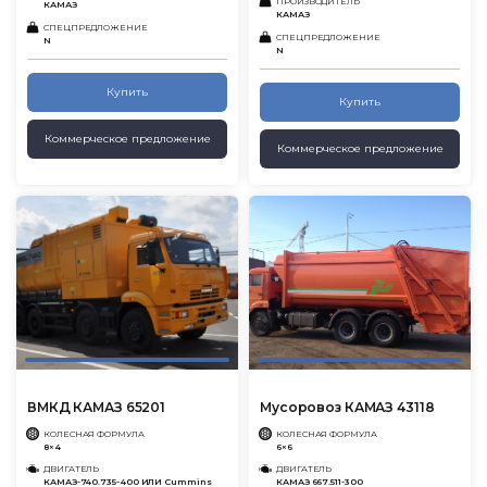
ПРОИЗВОДИТЕЛЬ
КАМАЗ
КАМАЗ
СПЕЦПРЕДЛОЖЕНИЕ
СПЕЦПРЕДЛОЖЕНИЕ
N
N
Купить
Купить
Коммерческое предложение
Коммерческое предложение
ВМКД КАМАЗ 65201
Мусоровоз КАМАЗ 43118
КОЛЕСНАЯ ФОРМУЛА
КОЛЕСНАЯ ФОРМУЛА
8×4
6×6
ДВИГАТЕЛЬ
ДВИГАТЕЛЬ
КАМАЗ-740.735-400 ИЛИ Cummins
КАМАЗ 667.511-300