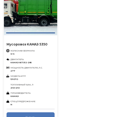
Мусоровоз КАМАЗ 5350
КОЛЕСНАЯ ФОРМУЛА
6×6
ДВИГАТЕЛЬ
КАМАЗ 667.512-285
МОЩНОСТЬ ДВИГАТЕЛЯ, Л.С.
277
МОДЕЛЬ КПП
1310ТО
ТОПЛИВНЫЙ БАК, Л
210+210
ПРОИЗВОДИТЕЛЬ
КАМАЗ
СПЕЦПРЕДЛОЖЕНИЕ
N