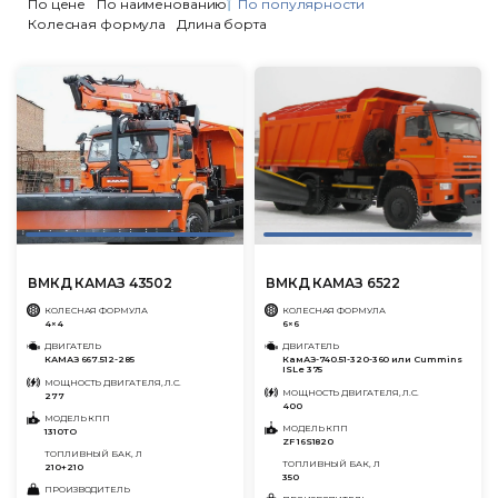
По цене
По наименованию
По популярности
Колесная формула
Длина борта
ВМКД КАМАЗ 43502
ВМКД КАМАЗ 6522
КОЛЕСНАЯ ФОРМУЛА
КОЛЕСНАЯ ФОРМУЛА
4×4
6×6
ДВИГАТЕЛЬ
ДВИГАТЕЛЬ
КАМАЗ 667.512-285
КамАЗ-740.51-320-360 или Cummins
ISLe 375
МОЩНОСТЬ ДВИГАТЕЛЯ, Л.С.
МОЩНОСТЬ ДВИГАТЕЛЯ, Л.С.
277
400
МОДЕЛЬ КПП
МОДЕЛЬ КПП
1310ТО
ZF 16S1820
ТОПЛИВНЫЙ БАК, Л
ТОПЛИВНЫЙ БАК, Л
210+210
350
ПРОИЗВОДИТЕЛЬ