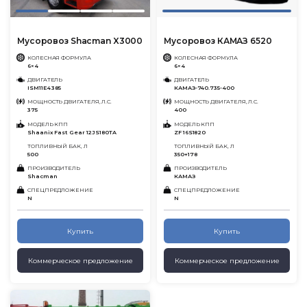
Мусоровоз Shacman X3000
Мусоровоз КАМАЗ 6520
КОЛЕСНАЯ ФОРМУЛА
КОЛЕСНАЯ ФОРМУЛА
6×4
6×4
ДВИГАТЕЛЬ
ДВИГАТЕЛЬ
ISM11E4 385
КАМАЗ-740.735-400
МОЩНОСТЬ ДВИГАТЕЛЯ, Л.С.
МОЩНОСТЬ ДВИГАТЕЛЯ, Л.С.
375
400
МОДЕЛЬ КПП
МОДЕЛЬ КПП
Shaanix Fast Gear 12JS180TA
ZF 16S1820
ТОПЛИВНЫЙ БАК, Л
ТОПЛИВНЫЙ БАК, Л
500
350+178
ПРОИЗВОДИТЕЛЬ
ПРОИЗВОДИТЕЛЬ
Shacman
КАМАЗ
СПЕЦПРЕДЛОЖЕНИЕ
СПЕЦПРЕДЛОЖЕНИЕ
N
N
Купить
Купить
Коммерческое предложение
Коммерческое предложение