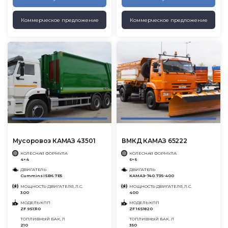
Коммерческое предложение
Коммерческое предложение
Мусоровоз КАМАЗ 43501
ВМКД КАМАЗ 65222
КОЛЕСНАЯ ФОРМУЛА
КОЛЕСНАЯ ФОРМУЛА
4×4
6×6
ДВИГАТЕЛЬ
ДВИГАТЕЛЬ
Cummins ISB6.7E5
КАМАЗ-740.735-400
МОЩНОСТЬ ДВИГАТЕЛЯ, Л.С.
МОЩНОСТЬ ДВИГАТЕЛЯ, Л.С.
300
400
МОДЕЛЬ КПП
МОДЕЛЬ КПП
ZF 9S1310
ZF 16S1820
ТОПЛИВНЫЙ БАК, Л
ТОПЛИВНЫЙ БАК, Л
210
350