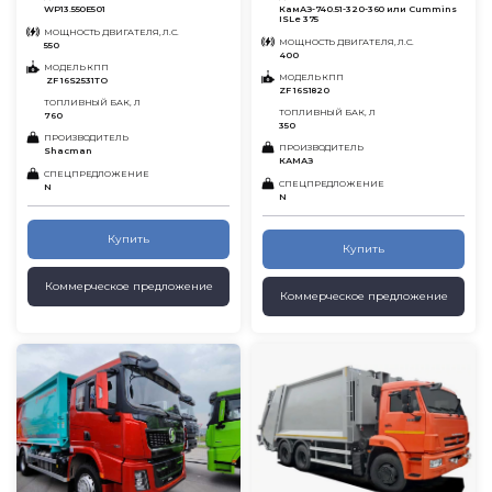
WP13.550E501
КамАЗ-740.51-320-360 или Cummins
ISLe 375
МОЩНОСТЬ ДВИГАТЕЛЯ, Л.С.
МОЩНОСТЬ ДВИГАТЕЛЯ, Л.С.
550
400
МОДЕЛЬ КПП
МОДЕЛЬ КПП
ZF 16S2531TO
ZF 16S1820
ТОПЛИВНЫЙ БАК, Л
ТОПЛИВНЫЙ БАК, Л
760
350
ПРОИЗВОДИТЕЛЬ
ПРОИЗВОДИТЕЛЬ
Shacman
КАМАЗ
СПЕЦПРЕДЛОЖЕНИЕ
СПЕЦПРЕДЛОЖЕНИЕ
N
N
Купить
Купить
Коммерческое предложение
Коммерческое предложение