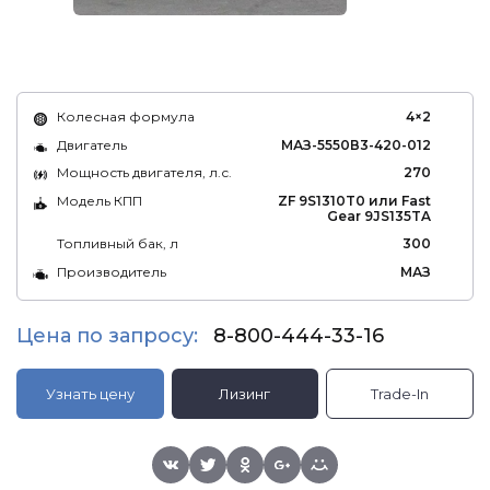
Колесная формула
4×2
Двигатель
МАЗ-5550В3-420-012
Мощность двигателя, л.с.
270
Модель КПП
ZF 9S1310T0 или Fast
Gear 9JS135TA
Топливный бак, л
300
Производитель
МАЗ
Цена по запросу:
8-800-444-33-16
Узнать цену
Лизинг
Trade-In