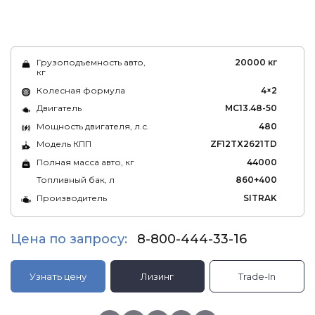
Грузоподъемность авто,
20000 кг
кг
Колесная формула
4×2
Двигатель
MC13.48-50
Мощность двигателя, л.с.
480
Модель КПП
ZF12TX2621TD
Полная масса авто, кг
44000
Топливный бак, л
860+400
Производитель
SITRAK
Цена по запросу:
8-800-444-33-16
Узнать цену
Лизинг
Trade-In