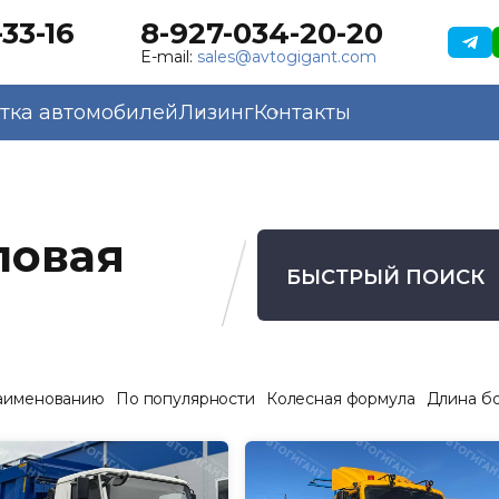
33-16
8-927-034-20-20
E-mail:
sales@avtogigant.com
тка автомобилей
Лизинг
Контакты
ловая
БЫСТРЫЙ ПОИСК
аименованию
По популярности
Колесная формула
Длина б