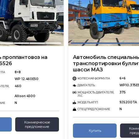
 проппантовоз на
Автомобиль специальн
6526
транспортировки булли
шасси МАЗ
8×8
УЛА
6×6
КОЛЕСНАЯ ФОРМУЛА
WP 12.460Е50
WP10.375E
ДВИГАТЕЛЬ
460
ТЕЛЯ,
375
МОЩНОСТЬ ДВИГАТЕЛЯ,
Л.С.
Allison 4500
9JS200TA
МОДЕЛЬ КПП
N
НИЕ
N
СПЕЦПРЕДЛОЖЕНИЕ
Коммерческое
предложение
Комм
Купить
пред