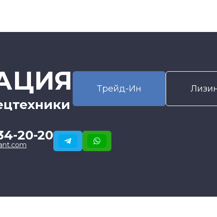
АЦИЯ
Трейд-Ин
Лизи
ецтехники
34-20-20
ant.com