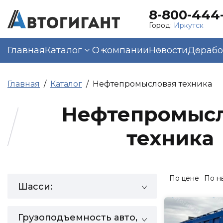
8-800-444-
Город:
Иркутск
Главная
Каталог
О компании
Новости
Дорабо
Главная
Каталог
Нефтепромысловая техника
Нефтепромыс
техника
По цене
По н
Шасси:
Грузоподъемность авто,