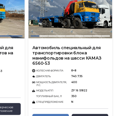
ый для
Автомобиль специальный для
тов на
транспортировки блока
манифольдов на шасси КАМАЗ
6560-53
8×8
КОЛЕСНАЯ ФОРМУЛА
53
740.735
ДВИГАТЕЛЬ
400
МОЩНОСТЬ ДВИГАТЕЛЯ,
Л.С.
ZF 16 S1822
МОДЕЛЬ КПП
350
ТОПЛИВНЫЙ БАК, Л
N
СПЕЦПРЕДЛОЖЕНИЕ
ерческое
ложение