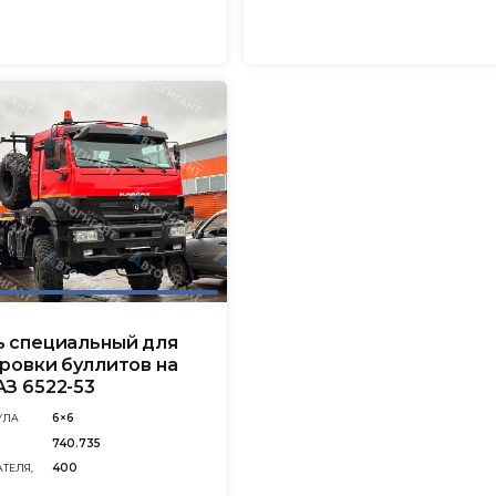
 специальный для
ровки буллитов на
З 6522-53
6×6
УЛА
740.735
400
ТЕЛЯ,