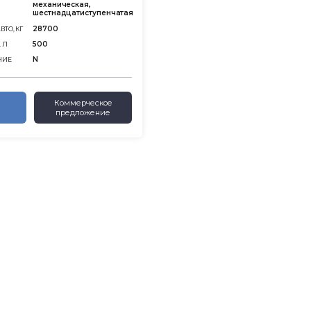
механическая,
шестнадцатиступенчатая
28700
ТО, КГ
500
 Л
N
НИЕ
Коммерческое
предложение