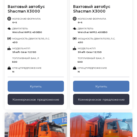
Вахтовый автобус
Вахтовый автобус
Shacman X3000
Shacman X3000
КОЛЕСНАЯ ФОРМУЛА
КОЛЕСНАЯ ФОРМУЛА
6×6
6×6
ДВИГАТЕЛЬ
ДВИГАТЕЛЬ
Weichai WP12.430E50
Weichai WP12.430E50
МОЩНОСТЬ ДВИГАТЕЛЯ, Л.С.
МОЩНОСТЬ ДВИГАТЕЛЯ, Л.С.
430
430
МОДЕЛЬ КПП
МОДЕЛЬ КПП
Shaft-Gear 12JSD
Shaft-Gear 12JSD
ТОПЛИВНЫЙ БАК, Л
ТОПЛИВНЫЙ БАК, Л
500
500
СПЕЦПРЕДЛОЖЕНИЕ
СПЕЦПРЕДЛОЖЕНИЕ
N
N
Купить
Купить
Коммерческое предложение
Коммерческое предложение