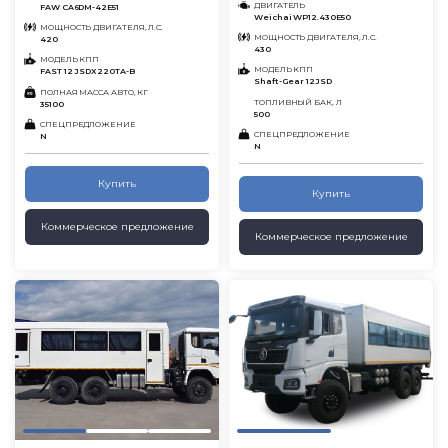
ДВИГАТЕЛЬ
FAW CA6DM-42E51
Weichai WP12.430E50
МОЩНОСТЬ ДВИГАТЕЛЯ, Л.С.
МОЩНОСТЬ ДВИГАТЕЛЯ, Л.С.
420
430
МОДЕЛЬ КПП
МОДЕЛЬ КПП
FAST 12 JSDX220TA-B
Shaft-Gear 12JSD
ПОЛНАЯ МАССА АВТО, КГ
ТОПЛИВНЫЙ БАК, Л
35100
500
СПЕЦПРЕДЛОЖЕНИЕ
СПЕЦПРЕДЛОЖЕНИЕ
N
N
Купить
Купить
Коммерческое предложение
Коммерческое предложение