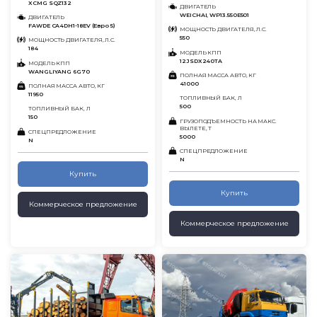
XCMG SQZ132
ДВИГАТЕЛЬ
WEICHAI, WP13.550E501
ДВИГАТЕЛЬ
FAWDE CA4DH1-18EV (Евро 5)
МОЩНОСТЬ ДВИГАТЕЛЯ, Л.С.
550
МОЩНОСТЬ ДВИГАТЕЛЯ, Л.С.
184
МОДЕЛЬ КПП
12JSDX240TA
МОДЕЛЬ КПП
WANGLIYANG 6G70
ПОЛНАЯ МАССА АВТО, КГ
41000
ПОЛНАЯ МАССА АВТО, КГ
11950
ТОПЛИВНЫЙ БАК, Л
500
ТОПЛИВНЫЙ БАК, Л
150
ГРУЗОПОДЪЕМНОСТЬ НА МАКС.
ВЫЛЕТЕ, Т
СПЕЦПРЕДЛОЖЕНИЕ
5000
N
СПЕЦПРЕДЛОЖЕНИЕ
N
Купить
Купить
Коммерческое предложение
Коммерческое предложение