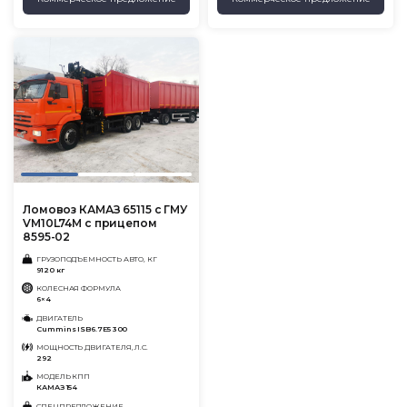
Ломовоз КАМАЗ 65115 с ГМУ
VM10L74M с прицепом
8595-02
ГРУЗОПОДЪЕМНОСТЬ АВТО, КГ
9120 кг
КОЛЕСНАЯ ФОРМУЛА
6×4
ДВИГАТЕЛЬ
Cummins ISB6.7E5 300
МОЩНОСТЬ ДВИГАТЕЛЯ, Л.С.
292
МОДЕЛЬ КПП
КАМАЗ 154
СПЕЦПРЕДЛОЖЕНИЕ