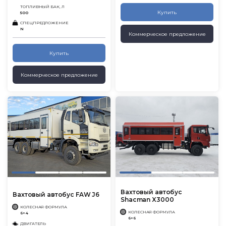
ТОПЛИВНЫЙ БАК, Л
Купить
500
СПЕЦПРЕДЛОЖЕНИЕ
N
Коммерческое предложение
Купить
Коммерческое предложение
Вахтовый автобус
Вахтовый автобус FAW J6
Shacman X3000
КОЛЕСНАЯ ФОРМУЛА
КОЛЕСНАЯ ФОРМУЛА
6×4
6×6
ДВИГАТЕЛЬ