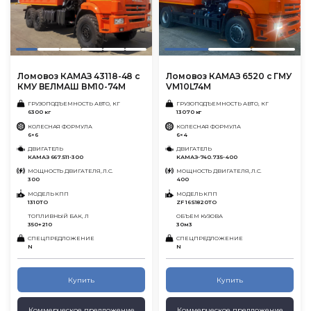
Ломовоз КАМАЗ 43118-48 с
Ломовоз КАМАЗ 6520 с ГМУ
КМУ ВЕЛМАШ ВМ10-74М
VM10L74M
ГРУЗОПОДЪЕМНОСТЬ АВТО, КГ
ГРУЗОПОДЪЕМНОСТЬ АВТО, КГ
6300 кг
13070 кг
КОЛЕСНАЯ ФОРМУЛА
КОЛЕСНАЯ ФОРМУЛА
6×6
6×4
ДВИГАТЕЛЬ
ДВИГАТЕЛЬ
КАМАЗ 667.511-300
КАМАЗ-740.735-400
МОЩНОСТЬ ДВИГАТЕЛЯ, Л.С.
МОЩНОСТЬ ДВИГАТЕЛЯ, Л.С.
300
400
МОДЕЛЬ КПП
МОДЕЛЬ КПП
1310ТО
ZF 16S1820TO
ТОПЛИВНЫЙ БАК, Л
ОБЪЕМ КУЗОВА
350+210
30м3
СПЕЦПРЕДЛОЖЕНИЕ
СПЕЦПРЕДЛОЖЕНИЕ
N
N
Купить
Купить
Коммерческое предложение
Коммерческое предложение