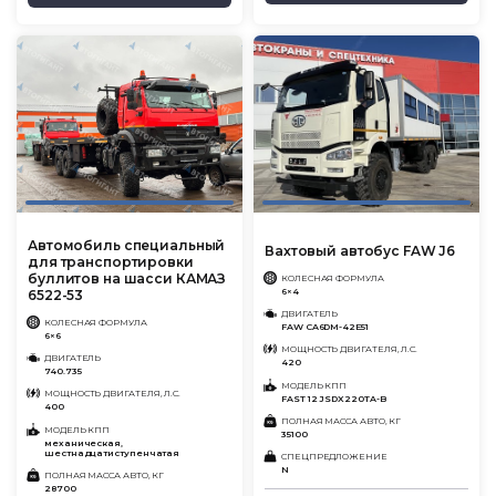
Автомобиль специальный
Вахтовый автобус FAW J6
для транспортировки
буллитов на шасси КАМАЗ
КОЛЕСНАЯ ФОРМУЛА
6×4
6522-53
ДВИГАТЕЛЬ
КОЛЕСНАЯ ФОРМУЛА
FAW CA6DM-42E51
6×6
МОЩНОСТЬ ДВИГАТЕЛЯ, Л.С.
ДВИГАТЕЛЬ
420
740.735
МОДЕЛЬ КПП
МОЩНОСТЬ ДВИГАТЕЛЯ, Л.С.
FAST 12 JSDX220TA-B
400
ПОЛНАЯ МАССА АВТО, КГ
МОДЕЛЬ КПП
35100
механическая,
шестнадцатиступенчатая
СПЕЦПРЕДЛОЖЕНИЕ
N
ПОЛНАЯ МАССА АВТО, КГ
28700