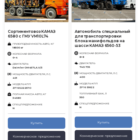
Сортиментовоз КАМАЗ
Автомобиль специальный
6580 с ГМУ VM10L74
для транспортировки
блока манифольдов на
ГРУЗОПОДЪЕМНОСТЬ АВТО, КГ
шасси КАМАЗ 6560-53
18500 кг
КОЛЕСНАЯ ФОРМУЛА
КОЛЕСНАЯ ФОРМУЛА
8×8
6×4
ДВИГАТЕЛЬ
ДВИГАТЕЛЬ
740.735
Daimler OM457LA.V/3
МОЩНОСТЬ ДВИГАТЕЛЯ, Л.С.
МОЩНОСТЬ ДВИГАТЕЛЯ, Л.С.
400
401
МОДЕЛЬ КПП
МОДЕЛЬ КПП
ZF 16 S1822
ZF 16S2225TO
ТОПЛИВНЫЙ БАК, Л
ПОЛНАЯ МАССА АВТО, КГ
350
34680
СПЕЦПРЕДЛОЖЕНИЕ
СПЕЦПРЕДЛОЖЕНИЕ
N
N
Купить
Купить
Коммерческое предложение
Коммерческое предложение