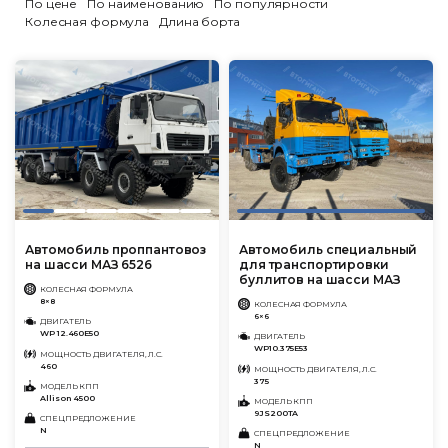
По цене
По наименованию
По популярности
Колесная формула
Длина борта
Автомобиль проппантовоз
Автомобиль специальный
на шасси МАЗ 6526
для транспортировки
буллитов на шасси МАЗ
КОЛЕСНАЯ ФОРМУЛА
8×8
КОЛЕСНАЯ ФОРМУЛА
6×6
ДВИГАТЕЛЬ
WP 12.460Е50
ДВИГАТЕЛЬ
WP10.375E53
МОЩНОСТЬ ДВИГАТЕЛЯ, Л.С.
460
МОЩНОСТЬ ДВИГАТЕЛЯ, Л.С.
375
МОДЕЛЬ КПП
Allison 4500
МОДЕЛЬ КПП
9JS200TA
СПЕЦПРЕДЛОЖЕНИЕ
N
СПЕЦПРЕДЛОЖЕНИЕ
N