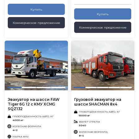
Купить
Купить
Коммерческое предложение
Коммерческое предложение
Эвакуатор на шасси FAW
Грузовой эвакуатор на
Tiger 6G 12 с КМУ XCMG
шасси SHACMAN 8x4
SQZ132
ГРУЗОПОДЪЕМНОСТЬ АВТО, КГ
15000 кг
ГРУЗОПОДЪЕМНОСТЬ АВТО, КГ
4000 кг
ВЫЛЕТ СТРЕЛЫ
3040
КОЛЕСНАЯ ФОРМУЛА
4×2
КОЛЕСНАЯ ФОРМУЛА
8×4
МАРКА КМУ