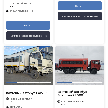
ТОПЛИВНЫЙ БАК, Л
Купить
500
СПЕЦПРЕДЛОЖЕНИЕ
N
Коммерческое предложение
Купить
Коммерческое предложение
Вахтовый автобус
Вахтовый автобус FAW J6
Shacman X3000
КОЛЕСНАЯ ФОРМУЛА
КОЛЕСНАЯ ФОРМУЛА
6×4
6×6
ДВИГАТЕЛЬ