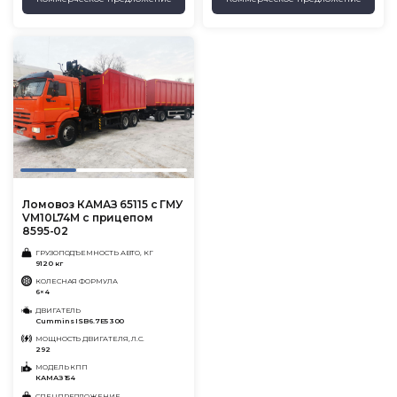
Ломовоз КАМАЗ 65115 с ГМУ
VM10L74M с прицепом
8595-02
ГРУЗОПОДЪЕМНОСТЬ АВТО, КГ
9120 кг
КОЛЕСНАЯ ФОРМУЛА
6×4
ДВИГАТЕЛЬ
Cummins ISB6.7E5 300
МОЩНОСТЬ ДВИГАТЕЛЯ, Л.С.
292
МОДЕЛЬ КПП
КАМАЗ 154
СПЕЦПРЕДЛОЖЕНИЕ