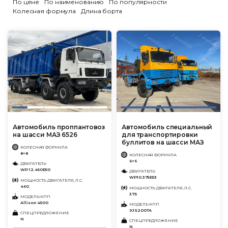
По цене
По наименованию
По популярности
Колесная формула
Длина борта
Автомобиль проппантовоз
Автомобиль специальный
на шасси МАЗ 6526
для транспортировки
буллитов на шасси МАЗ
КОЛЕСНАЯ ФОРМУЛА
8×8
КОЛЕСНАЯ ФОРМУЛА
6×6
ДВИГАТЕЛЬ
WP 12.460Е50
ДВИГАТЕЛЬ
WP10.375E53
МОЩНОСТЬ ДВИГАТЕЛЯ, Л.С.
460
МОЩНОСТЬ ДВИГАТЕЛЯ, Л.С.
375
МОДЕЛЬ КПП
Allison 4500
МОДЕЛЬ КПП
9JS200TA
СПЕЦПРЕДЛОЖЕНИЕ
N
СПЕЦПРЕДЛОЖЕНИЕ
N