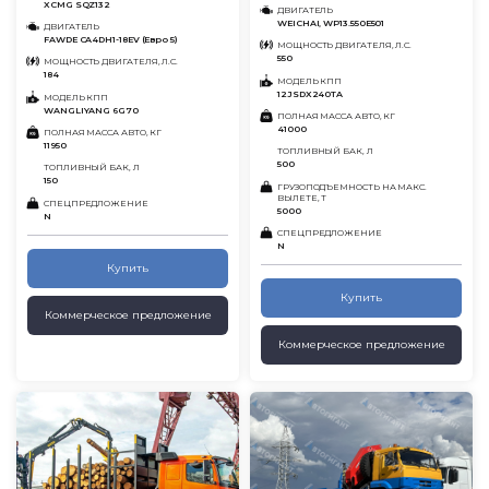
XCMG SQZ132
ДВИГАТЕЛЬ
WEICHAI, WP13.550E501
ДВИГАТЕЛЬ
FAWDE CA4DH1-18EV (Евро 5)
МОЩНОСТЬ ДВИГАТЕЛЯ, Л.С.
550
МОЩНОСТЬ ДВИГАТЕЛЯ, Л.С.
184
МОДЕЛЬ КПП
12JSDX240TA
МОДЕЛЬ КПП
WANGLIYANG 6G70
ПОЛНАЯ МАССА АВТО, КГ
41000
ПОЛНАЯ МАССА АВТО, КГ
11950
ТОПЛИВНЫЙ БАК, Л
500
ТОПЛИВНЫЙ БАК, Л
150
ГРУЗОПОДЪЕМНОСТЬ НА МАКС.
ВЫЛЕТЕ, Т
СПЕЦПРЕДЛОЖЕНИЕ
5000
N
СПЕЦПРЕДЛОЖЕНИЕ
N
Купить
Купить
Коммерческое предложение
Коммерческое предложение