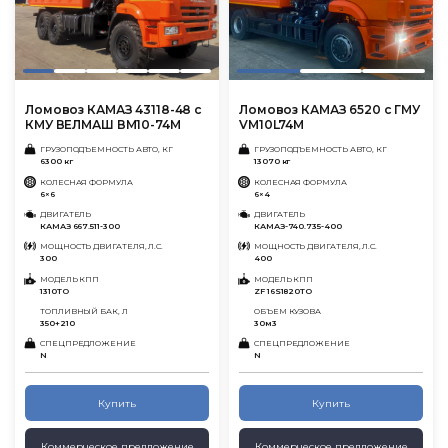
Ломовоз КАМАЗ 43118-48 с
Ломовоз КАМАЗ 6520 с ГМУ
КМУ ВЕЛМАШ ВМ10-74М
VM10L74M
ГРУЗОПОДЪЕМНОСТЬ АВТО, КГ
ГРУЗОПОДЪЕМНОСТЬ АВТО, КГ
6300 кг
13070 кг
КОЛЕСНАЯ ФОРМУЛА
КОЛЕСНАЯ ФОРМУЛА
6×6
6×4
ДВИГАТЕЛЬ
ДВИГАТЕЛЬ
КАМАЗ 667.511-300
КАМАЗ-740.735-400
МОЩНОСТЬ ДВИГАТЕЛЯ, Л.С.
МОЩНОСТЬ ДВИГАТЕЛЯ, Л.С.
300
400
МОДЕЛЬ КПП
МОДЕЛЬ КПП
1310ТО
ZF 16S1820TO
ТОПЛИВНЫЙ БАК, Л
ОБЪЕМ КУЗОВА
350+210
30м3
СПЕЦПРЕДЛОЖЕНИЕ
СПЕЦПРЕДЛОЖЕНИЕ
N
N
Купить
Купить
Коммерческое предложение
Коммерческое предложение