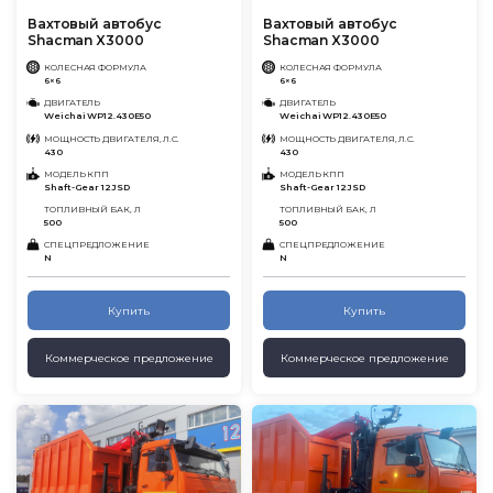
Вахтовый автобус
Вахтовый автобус
Shacman X3000
Shacman X3000
КОЛЕСНАЯ ФОРМУЛА
КОЛЕСНАЯ ФОРМУЛА
6×6
6×6
ДВИГАТЕЛЬ
ДВИГАТЕЛЬ
Weichai WP12.430E50
Weichai WP12.430E50
МОЩНОСТЬ ДВИГАТЕЛЯ, Л.С.
МОЩНОСТЬ ДВИГАТЕЛЯ, Л.С.
430
430
МОДЕЛЬ КПП
МОДЕЛЬ КПП
Shaft-Gear 12JSD
Shaft-Gear 12JSD
ТОПЛИВНЫЙ БАК, Л
ТОПЛИВНЫЙ БАК, Л
500
500
СПЕЦПРЕДЛОЖЕНИЕ
СПЕЦПРЕДЛОЖЕНИЕ
N
N
Купить
Купить
Коммерческое предложение
Коммерческое предложение