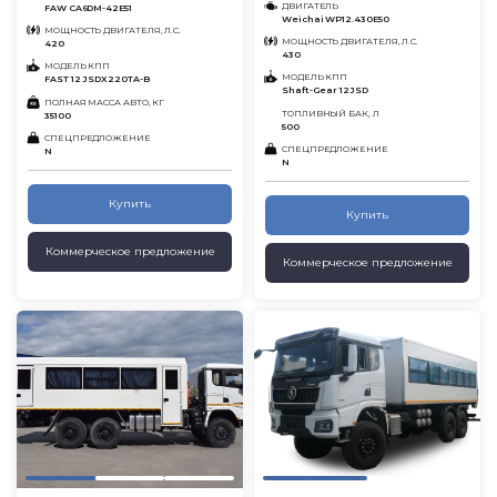
ДВИГАТЕЛЬ
FAW CA6DM-42E51
Weichai WP12.430E50
МОЩНОСТЬ ДВИГАТЕЛЯ, Л.С.
МОЩНОСТЬ ДВИГАТЕЛЯ, Л.С.
420
430
МОДЕЛЬ КПП
МОДЕЛЬ КПП
FAST 12 JSDX220TA-B
Shaft-Gear 12JSD
ПОЛНАЯ МАССА АВТО, КГ
ТОПЛИВНЫЙ БАК, Л
35100
500
СПЕЦПРЕДЛОЖЕНИЕ
СПЕЦПРЕДЛОЖЕНИЕ
N
N
Купить
Купить
Коммерческое предложение
Коммерческое предложение