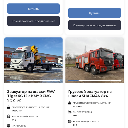
Купить
Купить
Коммерческое предложение
Коммерческое предложение
Эвакуатор на шасси FAW
Грузовой эвакуатор на
Tiger 6G 12 с КМУ XCMG
шасси SHACMAN 8x4
SQZ132
ГРУЗОПОДЪЕМНОСТЬ АВТО, КГ
15000 кг
ГРУЗОПОДЪЕМНОСТЬ АВТО, КГ
4000 кг
ВЫЛЕТ СТРЕЛЫ
3040
КОЛЕСНАЯ ФОРМУЛА
4×2
КОЛЕСНАЯ ФОРМУЛА
8×4
МАРКА КМУ