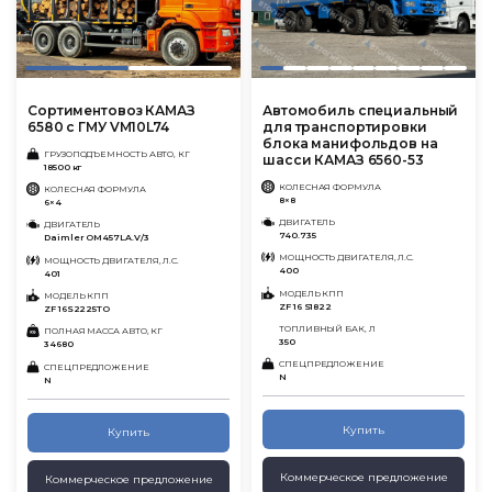
Сортиментовоз КАМАЗ
Автомобиль специальный
6580 с ГМУ VM10L74
для транспортировки
блока манифольдов на
ГРУЗОПОДЪЕМНОСТЬ АВТО, КГ
шасси КАМАЗ 6560-53
18500 кг
КОЛЕСНАЯ ФОРМУЛА
КОЛЕСНАЯ ФОРМУЛА
8×8
6×4
ДВИГАТЕЛЬ
ДВИГАТЕЛЬ
740.735
Daimler OM457LA.V/3
МОЩНОСТЬ ДВИГАТЕЛЯ, Л.С.
МОЩНОСТЬ ДВИГАТЕЛЯ, Л.С.
400
401
МОДЕЛЬ КПП
МОДЕЛЬ КПП
ZF 16 S1822
ZF 16S2225TO
ТОПЛИВНЫЙ БАК, Л
ПОЛНАЯ МАССА АВТО, КГ
350
34680
СПЕЦПРЕДЛОЖЕНИЕ
СПЕЦПРЕДЛОЖЕНИЕ
N
N
Купить
Купить
Коммерческое предложение
Коммерческое предложение