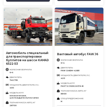
Автомобиль специальный
Вахтовый автобус FAW J6
для транспортировки
буллитов на шасси КАМАЗ
КОЛЕСНАЯ ФОРМУЛА
6×4
6522-53
ДВИГАТЕЛЬ
КОЛЕСНАЯ ФОРМУЛА
FAW CA6DM-42E51
6×6
МОЩНОСТЬ ДВИГАТЕЛЯ, Л.С.
ДВИГАТЕЛЬ
420
740.735
МОДЕЛЬ КПП
МОЩНОСТЬ ДВИГАТЕЛЯ, Л.С.
FAST 12 JSDX220TA-B
400
ПОЛНАЯ МАССА АВТО, КГ
МОДЕЛЬ КПП
35100
механическая,
шестнадцатиступенчатая
СПЕЦПРЕДЛОЖЕНИЕ
N
ПОЛНАЯ МАССА АВТО, КГ
28700